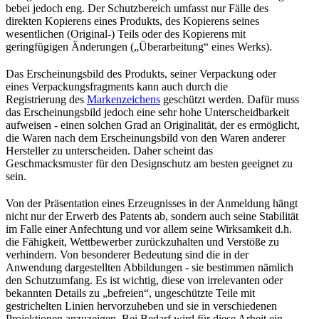
bebei jedoch eng. Der Schutzbereich umfasst nur Fälle des
direkten Kopierens eines Produkts, des Kopierens seines
wesentlichen (Original-) Teils oder des Kopierens mit
geringfügigen Änderungen („Überarbeitung“ eines Werks).
Das Erscheinungsbild des Produkts, seiner Verpackung oder
eines Verpackungsfragments kann auch durch die
Registrierung des
Markenzeichens
geschützt werden. Dafür muss
das Erscheinungsbild jedoch eine sehr hohe Unterscheidbarkeit
aufweisen - einen solchen Grad an Originalität, der es ermöglicht,
die Waren nach dem Erscheinungsbild von den Waren anderer
Hersteller zu unterscheiden. Daher scheint das
Geschmacksmuster für den Designschutz am besten geeignet zu
sein.
Von der Präsentation eines Erzeugnisses in der Anmeldung hängt
nicht nur der Erwerb des Patents ab, sondern auch seine Stabilität
im Falle einer Anfechtung und vor allem seine Wirksamkeit d.h.
die Fähigkeit, Wettbewerber zurückzuhalten und Verstöße zu
verhindern. Von besonderer Bedeutung sind die in der
Anwendung dargestellten Abbildungen - sie bestimmen nämlich
den Schutzumfang. Es ist wichtig, diese von irrelevanten oder
bekannten Details zu „befreien“, ungeschützte Teile mit
gestrichelten Linien hervorzuheben und sie in verschiedenen
Projektionen anzuzeigen. Bei Bedarf wird für diese Arbeit ein